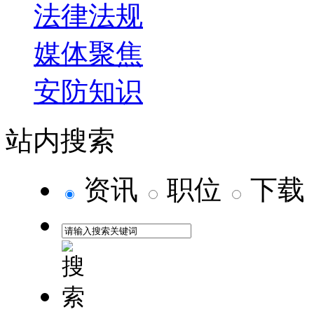
法律法规
当然，驻外保安队伍的管理难度大，各方面关系协调也相对比
另 外，后勤保障部门、人事部门、教育培训部门、财务部门等
媒体聚焦
解决好人员问题是开展异地保安人防业务的基础
安防知识
业务洽谈成功后，需要有人去 做，也必须有人去组织。因此，
笔者认为，在异地保安员的招聘方面，主要通过以下几种途径：
二是通 过同行业单位或当地中介机构介绍引进；三是从本地保
站内搜索
关于管理人才的引进，倡导保安从业单位多渠道广纳贤才：一是
人中挑选一批人才，将其作为储备管理人员进行培养；二是在内
资讯
职位
下载
建立良好的职务晋升机制，为一些想干事、肯干事、 能干事
高素质管理人员时，可将其经济待遇和责任挂钩，这样能确保
培养复合型人才是开展异地保安人防业务的重点
保安从业单位要想在激烈的市场竞争中站稳脚跟，就要尽可能把
市场的需求， 这是开展异地保安人防服务的重点。
在异地保安人防队伍发展过程中，加强复合型人才培养可通过以
训条件的保安员参加专业技能培 训（如花卉培训、消防培训、