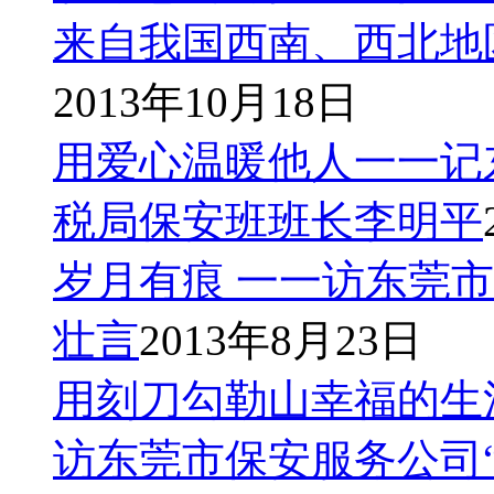
地保安人防业务提供了法律保障。严格的市场准入制度、健全
来自我国西南、西北地
从市场需求方面看，保安服务市场的逐步放开，给保安从业单
展异地保安人防业务，能够充分体现市场竞争的优势，不仅可
2013年10月18日
但在实际运作中，开展异地保安人防业务也会面临一些问题。如
质、抗风险能力等情况了解不够，一时不能 完全信任，即使建
用爱心温暖他人一一记
地保安服务公司的 服务状况以及市场需求等都要经过 长时间
开展，有时谈好一个派驻 合同，苦于招不到人而穷于应付；队
障、人员管理等费用支出方面，与本地业务相比会有所增加。
税局保安班班长李明平
拓展异地保安人防市场，利弊共存，但优势更为明显，这给一
岁月有痕 一一访东莞
异地保安人防业务所遇到的问题会逐步得以解决。
目前，保安从业单位根据自身实力有选择地在一些大城市拓展保
壮言
2013年8月23日
开程度不同，市场与期望值还是有一定 差距的，所以当前更适
结经验，也 为今后全面拓展异地保安业务做好准备。
用刻刀勾勒山幸福的生
组建专业营销团队是拓展异地保安人防业务的关键
访东莞市保安服务公司
保安服务提供的是安全防范服务，有其特殊性，因此，保安服
销团队熟悉保安业务知识，还要求营销团队具有专业的营销技