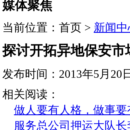
媒体聚焦
当前位置：
首页
>
新闻中
探讨开拓异地保安市
发布时间：2013年5月20日
《保安服务管理条例》的颁布施行对于保安从业单位来说既是
相关阅读：
完全有能力在异地申请注册成立分公司拓展保安业务。当然，
业者在探索中逐步推进。本文笔者就如何拓展异地保安人防市
做人要有人格，做事要
当前拓展异地保安人防市场的环境
服务总公司押运大队长
目前，拓展异地保安人防市场， 无论是国家政策支持力度，