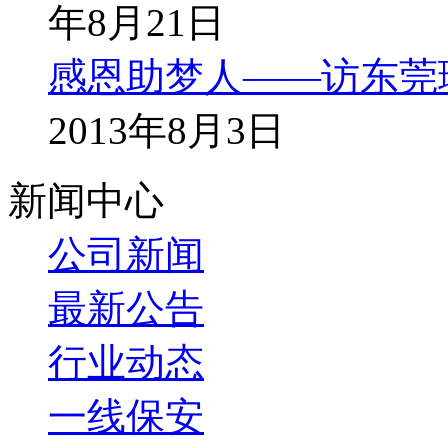
年8月21日
一个专业的保安营销团队必须具备以下条件：一是有一定的营销
别 是对《合同法》条文能准确把握；三 是具备基本的财务知
敲定服务费用；四是对其他业务（如消防、技防、 犬防等）
感恩助梦人——访东莞
巧；六是具有规避和预测风险的能力；七是要有良好的团队协
2013年8月3日
在组建营销团队时，寻找专业人才至关重要。除了从自身团队中
往往会起到事半功倍的效果。
对于如何引导营销团队开展工作，
东莞保安公司
认为，首先要
新闻中心
优势转化成管理模板进行推广。在拓展异地保安人防市场时不
可在营销团队 中组织各类营销技巧研讨会，多参加类似的培
公司新闻
完善的综合管理团队是开展异地保安人防业务的支撑
最新公告
在成功拓展异地保安人防服务市场后，完善的综合管理团队是
展异地保安人防业务之初便稳稳占领市场并取得客户信赖，这需
级”（大 队、中队、分队）管理模式。从多年 工作实践中看
行业动态
队伍的人性化管 理。一是要从思想上端正态度，增强保安从
极采取有效措施，让 队员感到集体的温暖，使队伍保持稳定
一线保安
助；三是管理骨干要经常走基层，多了解队员心声，多与客户
决。