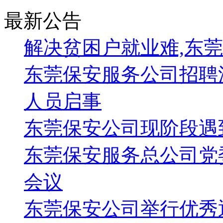
使其成为一 名“多面手”；二是直接引进人才，对 外招聘具备
最新公告
空间；三是内部选送 专业人才到外地工作，在现有本地保 安
予高收入和高待遇；四是倡导 队员自主参加各类培训，取证后
解决贫困户就业难,东
做好宣传是拓展异地保安人防市场的助推器
东莞保安服务公司招聘
拓展异地保安人防市场，宣传尤其重要。通过加大宣传力度，可
优势 进行宣传，可以在准备拓展异地保安 人防业务城市的主
闻媒体加大宣传力度和延长宣传时间，对保安队伍 里发生的好
人员启事
身、高速路旁、主要企业 集中区域等地段；四是借助社会口碑
是借助已有的客户单位的影响力，通 过这些客户单位进行宣传
东莞保安公司现阶段遇
建立风险防范体系是开展异地保安人防业务的保障
东莞保安服务总公司党
异地保安人防业务在风险管理中，风险系数较高。如何规范用
重要环节：
会议
一是在异地保安人防服务中，必须规范劳务用工体制。在国家
按照行业标准为岗位性质特殊的保安 员缴纳一定保额的商业保
东莞保安公司举行优秀
安员在遭遇困难或患大病时能有组织可依靠， 让保安员对保安
风险客户，除在合同条款上要规避风险外，对必须承担的风险