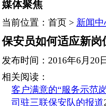
媒体聚焦
当前位置：
首页
>
新闻中
保安员如何适应新岗
发布时间：2016年6月20日
一些刚刚踏上工作岗位的保安员常常发牢骚，抱怨自己的工作
相关阅读：
几次槽，到哪个单位都不顺心。出现这样的问题，主要有两方
身的适应能力差，一旦客观环境和自己所期望的不一致就难以
客户满意的“服务示范
一、调整自己的期望值，使之符合客观实际。
司驻三联保安队的报道
保安员不能适应新环境，火都与其事先对新环境、新岗位估计
境时，往往会产生一种失落感，感到处处不如意、不顺心。初