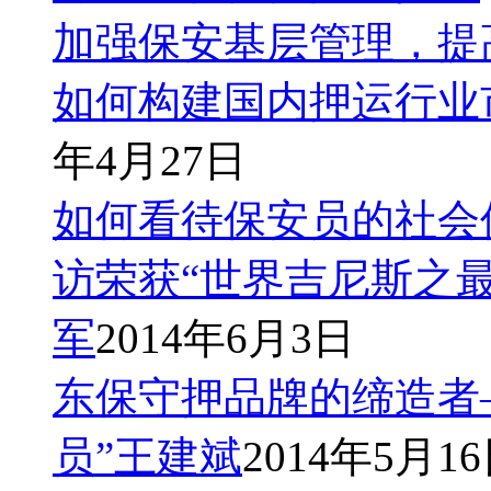
距。他们满腔热情，雄心勃勃地踏上工作岗位后，才发现不是
加强保安基层管理，提
走人。某保安员刚参加保安工作时，被分配到一家大商场站门
被人理解的感觉渐渐使他失望，执勤中的一句“臭保安”让他心
如何构建国内押运行业
岗位后，要能够根据现实环境调整自己的期望值，尽量把期望
时不至于在心理上感到失落。
年4月27日
二、有目的地约束自己，使之适应客观现实。
保安员对新环境有一个熟悉、认识和适应的过程。在这个过程
如何看待保安员的社会
出发，从发展的眼光来看问题，多从主观方面查找原因，对照
束自己，去努力适应新环境的要求。有位保安员初到一家公司，
思索地打开，事后领导也没有责怪他。一个月后，领导的—封
访荣获“世界吉尼斯之
己在领导眼中的美好形象和信任度大大降低，感到工作难以开
当时有目的地约束一下自己，是完全可以避免的。
军
2014年6月3日
三、发挥主观能动性，创造性地适应新环境。
东保守押品牌的缔造者
对待现实环境，保安员不能消极，而应当以一种积极的态度去
行嫁接、变通，力求在保安工作中派上用场。每个人都有自己
循守旧，善予学习，就可以在保安工作这一岗位上找到自己的
员”王建斌
2014年5月1
总之，是我们去适应环境，而不是环境来适应我们。只有在热