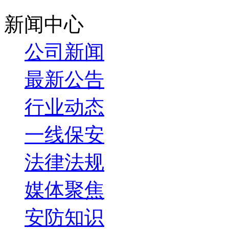
蛇，刘良振赶忙装着着急赶路的样子，拿起一瓶水付了钱之后
新闻中心
他们迅速制订好抓捕方案，随后分头摸进店内，最终在后门厨
“闲聊”式防控让群众成为治安线索
公司新闻
白天见警察，黑夜见警灯，24小时不间断的巡逻布控，就是
最新公告
灿灿的党徽别在胸前，这是不仅是他作为党员的身份象征，更
住在长安镇锦江苑B栋的龙老爷子今年79岁了，是一位退休老
行业动态
站起来，微笑着对他招手。待刘良振走过来和老爷子打招呼时
的！
一线保安
刘良振之所以能赢得老爷子的肯定，在于他平时的用心经营。刘
和每位居民进行真诚的交流；面对居民的需求，他也能做到寞
扶着腰，大口大口地喘气，身边还放着一袋米，他见状二话不
法律法规
就这样把他送回了家。说起真心联系群众，这里面还有一段故
媒体聚焦
刚工作的时候，刘良振十分认真，每条街道，每个小区他都要
有案件发生。后来，他改变了巡逻方式，采取“闲聊”式巡逻，
他和小区的居民熟络起来，他们经常会和刘良振说一说小区发生
安防知识
2015年3月21日，粮食局院内发生了价值4000元左右的香