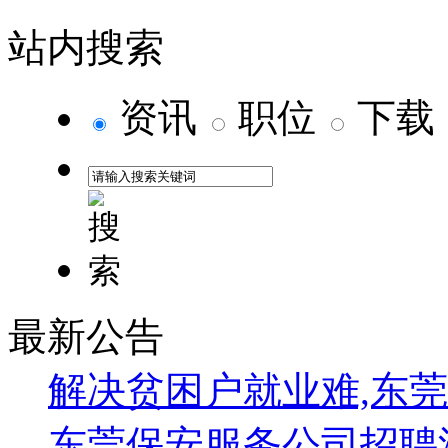
天，刘良振带领队员外出巡逻，刚巧看见一名小区群众谢某骑
悄悄告诉他，今天下午他们陶瓷厂大门口有人摆地摊贩卖香烟
站内搜索
听了这个消息，细心的刘良振立即就联想到了前几天发生的案
的包装盒，询问附近的居民，人们纷纷说有个人在这里贩卖低
资讯
职位
下载
长，你是来调查那个卖低价香烟的人的吧，别急，我这里有监
卖香烟的是租住在小镇的张某，随后他立即向值班民警汇报该
分香烟。
“多嘴”式堵卡用细节解读每个疑点
长安镇的相公庙治安卡点，既是巡防中队的日常工作场所，更是
员带队。身为共产党员的刘良振，经常来这里带领队员开展日
面对每天川流不息的车辆，为了减轻队员的工作任务，提高工作
地车辆要“细查”，青年乘客较多要“排查”，常来车辆可“抽查
最新公告
多了起来。
2010年1月，刘良振的队员在卡口拦下一辆外地车辆，准备
解决贫困户就业难,东
片和一些设备。经过询问得知该司机的工作是帮助各地超市制
切正常，刘良振的队员刚要把证件交还给驾驶员刘某时，在一
东莞保安服务公司招聘