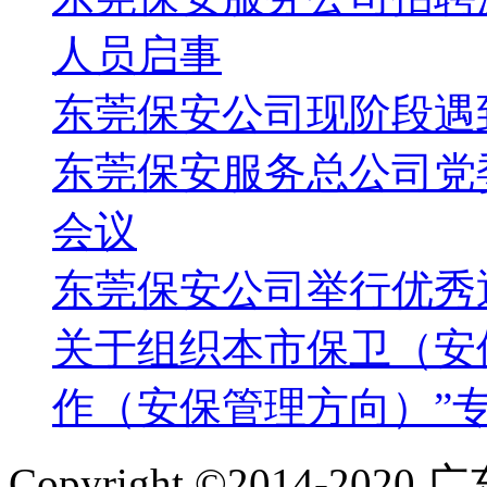
他立刻把正在检查的队员叫过去，小声地对他说明了情况，指
司机刘某：“你的车辆似乎经过了改装，我们要到网络系统上确
人员启事
振立即走到车前驾驶员的位置，翻看坐垫一看，里面竟然是一
某有重大嫌疑，便马上将情况报告给了值班民警。随后刘良振
作假信用卡进行诈骗的犯罪分子，涉案金额高达几十万元。
东莞保安公司现阶段遇
“服务”式巡逻用热忱诠释胸前党徽
东莞保安服务总公司党
刘良振所在的大队在规定的网格化“四定三包”（即定民警、定
中，还推行出了“服务式巡逻”，使巡防队员人人担当宣侍员、
会议
2017年6月一天的凌晨，正在带领夜班队员巡逻的刘良振接
东莞保安公司举行优秀
这个消息的刘良振立即带领队员赶往现场，经过一夜的努力，
刘良振将服务群众的原则纳入到日常的巡逻防控工作中，利用
关于组织本市保卫（安
解居民的需求，及时为需要帮助的居民提供帮扶。同时，刘良
中，为他们义务修理小家电、燃气灶等生活用品。家人劝他有时
作（安保管理方向）”
翻开刘良振的工作日记，发现里面记载的好人好事不胜枚举。
然有100多面（封）。
在刘良振身上涌现的一身正气，一腔对党和人民的赤胆忠诚，
Copyright ©2014-2