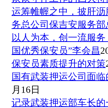
满腔大爱，谱写出一曲曲可歌可泣的信念和忠诚之歌。
运筹帷幄之中，披肝沥
刘良振是广东省东莞市治安巡防大队长安中队的一名巡防队员
了你是一名共产党员！在部队服役时，刘良振就加入了中国共产
刚成立不久的东莞市治安巡防大队，成为一名巡防队员。
务总公司保吉安服务部
身份和环境的转变并没有让刘良振放松自己，他很快转变了心
实地做好巡防队员的工作，这一干，就是7年。这7年里，刘
以人为本，创一流服务
的脚步巡走出一座平安小镇，用辛勤的汗水浇灌出一道安全堤
国优秀保安员”李会昌
2
“排查”式搜索让盗窃分子无处可逃
从昨天到今天上午，这已经是第7个摸排点了，还是没有犯罪
保安员素质提升的对策
走在乡间的小道上。每一次扑空，都让刘良振心中失落一次，
昨天晚上，东莞市长安镇上发生了一起盗窃案，一对新婚夫妇在
国有武装押运公司面临
镇上的协警刘良振，刘良振一面安抚着两位失主，一面迅速联
视频后，刘良振发现了一位没受到邀请的“不速之客”，也是他的
月16日
上一次由于盗窃，谢某被刘良振亲自送进派出所，没想到还不
长安镇周边的几个村庄，只要谢某没有出逃，他肯定就躲藏在
记录武装押运部车长的
一个可能的藏匿点。他们不断排除着地点，最后来到了谢某舅
商品，同时四处走动打量周围的环境。这时，熟悉的声音从后