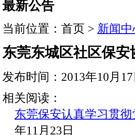
最新公告
当前位置：
首页
>
新闻中
东莞东城区社区保安
发布时间：2013年10月17
近期，广东省东莞市东城街道摩托车、电单车非法载客现象严重
相关阅读：
织 开展了一场交通整治联合执法公务行动。专项行动以应人
域的非法营运行为进行监督和检查。各社区工作站成立交通整
东莞保安认真学习贯彻
参加了此次整治行动。东莞市保安服务公司驻各社区联防队积
无证摩托车35辆、电单车15辆， 蓝牌车13辆。
年11月23日